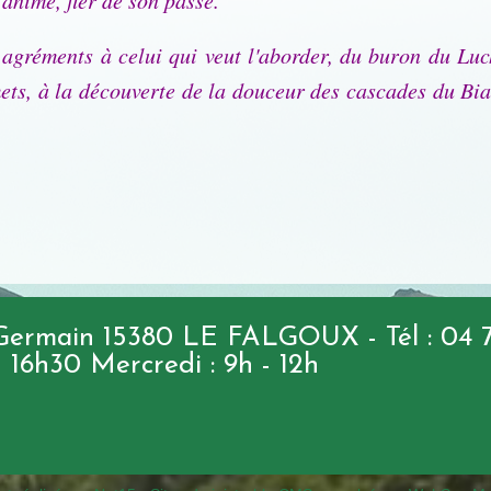
 animé, fier de son passé.
e agréments à celui qui veut l'aborder, du buron du Lu
s, à la découverte de la douceur des cascades du Biagu
 Germain 15380 LE FALGOUX - Tél : 04 71
 - 16h30 Mercredi : 9h - 12h