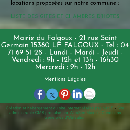
locations proposées sur notre commune :
LISTE DES GITES ET CHAMBRES D'HOTES
Mairie du Falgoux - 21 rue Saint
Germain 15380 LE FALGOUX - Tél : 04
71 69 51 28 - Lundi - Mardi - Jeudi -
Vendredi : 9h - 12h et 13h - 16h30
Mercredi : 9h - 12h
Mentions Légales
Création et hébergement du site Internet réalisé par Net15
-
Site
administrable CMS propulsé par WebSee Mairie
-
Conditions
Générales d'Utilisation