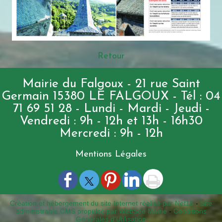
Retour
Mairie du Falgoux - 21 rue Saint
Germain 15380 LE FALGOUX - Tél : 04
71 69 51 28 - Lundi - Mardi - Jeudi -
Vendredi : 9h - 12h et 13h - 16h30
Mercredi : 9h - 12h
Mentions Légales
Création et hébergement du site Internet réalisé par Net15
-
Site
administrable CMS propulsé par WebSee Mairie
-
Conditions
Générales d'Utilisation